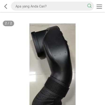
2
/
2