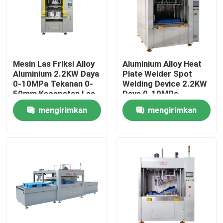
Tentang kita
Wisata pabrik
Mesin Las Friksi Alloy
Aluminium Alloy Heat
Aluminium 2.2KW Daya
Plate Welder Spot
0-10MPa Tekanan 0-
Welding Device 2.2KW
Kontrol kualitas
50mm Kecepatan Las
Daya 0-10MPa
Tekanan 0-3000mm
mengirimkan
mengirimkan
Panjang
Hubungi kami
permintaan
permintaan
Quote request suatu
Mesin las pelat panas
Plastik Pengelasan Hot Plate