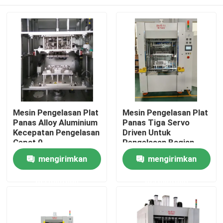
Mesin Pengelasan Plat
Mesin Pengelasan Plat
Panas Alloy Aluminium
Panas Tiga Servo
Kecepatan Pengelasan
Driven Untuk
Cepat 0-
Pengelasan Bagian
3000mm/menit Dingin
Otomotif
Rumah
mengirimkan
mengirimkan
udara
permintaan
permintaan
Produk
Video